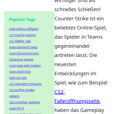
wichtiger sind als
schnelles Schießen!
Counter-Strike ist ein
Popular Tags
beliebtes Online-Spiel,
note-taking software
cs2 toxicity reports
das Spieler in Teams
cs2 AWPer role
gegeneinander
entertainment news
csgo Discord servers
antreten lässt. Die
insurance quotes
neuesten
csgo map veto system
csgo clutch tips
Entwicklungen im
ruby on rails
Spiel, wie zum Beispiel
cs2 operation missions
cs2 prefire angles
CS2-
sedans
Falleröffnungsseite
,
cs2 crosshair settings
csgo HLTV
haben das Gameplay