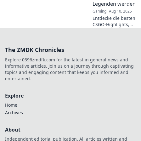
erlebe Adrenalin
Legenden werden
pur!
Gaming
Aug 10, 2025
Entdecke die besten
CSGO-Highlights,
wo epische Schüsse
zur Legende
werden! Lass dich
The ZMDK Chronicles
von
atemberaubenden
Explore 0396zmdfk.com for the latest in general news and
Momenten
informative articles. Join us on a journey through captivating
mitreißen!
topics and engaging content that keeps you informed and
entertained.
Explore
Home
Archives
About
Independent editorial publication. All articles written and