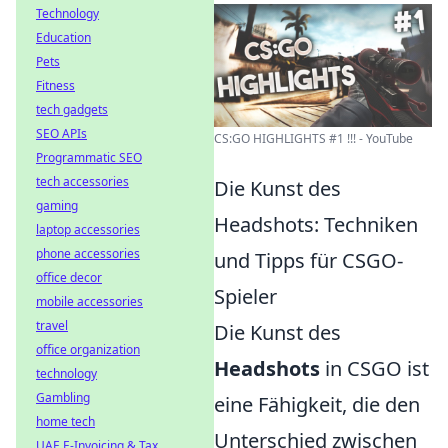
Technology
Education
Pets
Fitness
tech gadgets
SEO APIs
CS:GO HIGHLIGHTS #1 !!! - YouTube
Programmatic SEO
tech accessories
Die Kunst des
gaming
Headshots: Techniken
laptop accessories
phone accessories
und Tipps für CSGO-
office decor
Spieler
mobile accessories
travel
Die Kunst des
office organization
Headshots
in CSGO ist
technology
Gambling
eine Fähigkeit, die den
home tech
Unterschied zwischen
UAE E-Invoicing & Tax