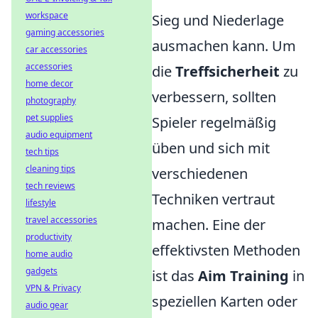
workspace
Sieg und Niederlage
gaming accessories
ausmachen kann. Um
car accessories
accessories
die
Treffsicherheit
zu
home decor
verbessern, sollten
photography
pet supplies
Spieler regelmäßig
audio equipment
üben und sich mit
tech tips
cleaning tips
verschiedenen
tech reviews
Techniken vertraut
lifestyle
travel accessories
machen. Eine der
productivity
effektivsten Methoden
home audio
gadgets
ist das
Aim Training
in
VPN & Privacy
speziellen Karten oder
audio gear