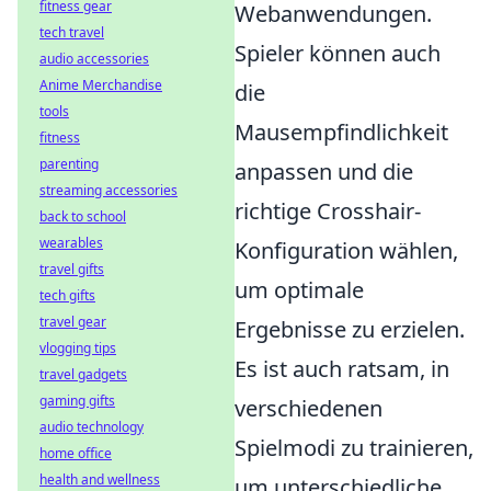
fitness gear
Webanwendungen.
tech travel
Spieler können auch
audio accessories
Anime Merchandise
die
tools
Mausempfindlichkeit
fitness
parenting
anpassen und die
streaming accessories
richtige Crosshair-
back to school
wearables
Konfiguration wählen,
travel gifts
um optimale
tech gifts
travel gear
Ergebnisse zu erzielen.
vlogging tips
Es ist auch ratsam, in
travel gadgets
gaming gifts
verschiedenen
audio technology
Spielmodi zu trainieren,
home office
health and wellness
um unterschiedliche