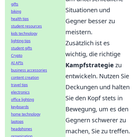
gifts
Situationen und
biking
health tips
Gegner besser zu
student resources
meistern.
kids technology
lighting tips
Zusätzlich ist es
student gifts
wichtig, die richtige
Crypto
AI APIs
Kampfstrategie
zu
business accessories
entwickeln. Nutzen Sie
content creation
travel tips
Deckungen und halten
electronics
Sie den Kopf stets in
office lighting
keyboards
Bewegung, um es den
home technology
Gegnern schwerer zu
laptops
headphones
machen, Sie zu treffen.
organization