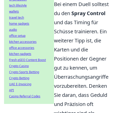
Bei einem Duell solltest
tech lifestyle
wallets
du den
Spray Control
travel tech
und das Timing für
home gadgets
audio
Schüsse trainieren. Ein
office setup
weiterer Tipp ist, die
kitchen accessories
office accessories
Karten und die
kitchen gadgets
Positionen der Gegner
Fresh pSEO Content Boost
Crypto Casino
gut zu kennen, um
Crypto Sports Betting
Überraschungsangriffe
Crypto Betting
UAE E-Invoicing
vorzubereiten. Denken
API
Sie daran, dass Geduld
Casino Referral Codes
und Präzision oft