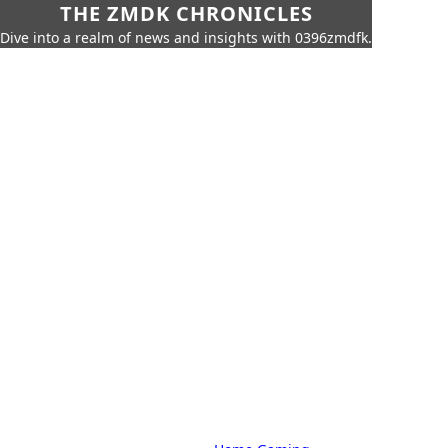
THE ZMDK CHRONICLES
Dive into a realm of news and insights with 0396zmdfk.