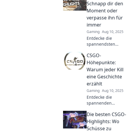
Kunst verschmelzen
Schnapp dir den
– Erlebe Gaming auf
Moment oder
einem neuen Level!
verpasse ihn für
immer
Gaming
Aug 10, 2025
Entdecke die
spannendsten
CSGO-Highlights!
CSGO-
Schnapp dir den
Moment oder
Höhepunkte:
verpasse ihn für
Warum jeder Kill
immer – die besten
eine Geschichte
Clips und Aktionen
erzählt
warten auf dich!
Gaming
Aug 10, 2025
Entdecke die
spannenden
Geschichten hinter
Die besten CSGO-
jedem Kill in CSGO.
Tauche ein in die
Highlights: Wo
Höhepunkte und
Schüsse zu