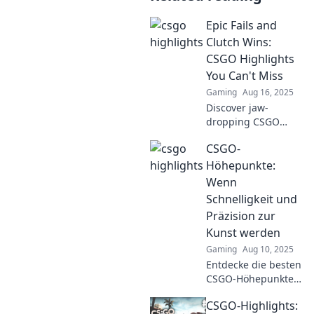
Epic Fails and
Clutch Wins:
CSGO Highlights
You Can't Miss
Gaming
Aug 16, 2025
Discover jaw-
dropping CSGO
moments in Epic
CSGO-
Fails and Clutch
Wins! Don’t miss the
Höhepunkte:
highlights that will
Wenn
leave you
Schnelligkeit und
speechless!
Präzision zur
Kunst werden
Gaming
Aug 10, 2025
Entdecke die besten
CSGO-Höhepunkte,
wo Schnelligkeit
CSGO-Highlights:
und Präzision zur