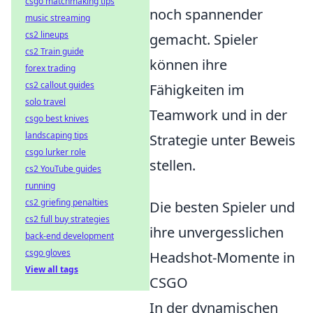
csgo matchmaking tips
noch spannender
music streaming
cs2 lineups
gemacht. Spieler
cs2 Train guide
können ihre
forex trading
cs2 callout guides
Fähigkeiten im
solo travel
Teamwork und in der
csgo best knives
landscaping tips
Strategie unter Beweis
csgo lurker role
stellen.
cs2 YouTube guides
running
cs2 griefing penalties
Die besten Spieler und
cs2 full buy strategies
ihre unvergesslichen
back-end development
csgo gloves
Headshot-Momente in
View all tags
CSGO
In der dynamischen