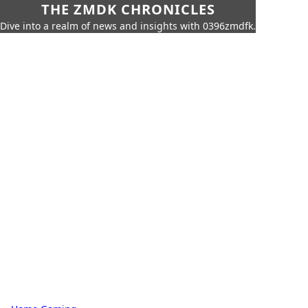
THE ZMDK CHRONICLES
Dive into a realm of news and insights with 0396zmdfk.