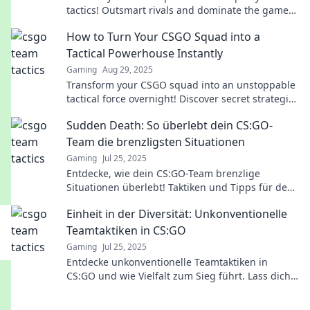
tactics! Outsmart rivals and dominate the game
with our fun strategies. Click to learn more!
How to Turn Your CSGO Squad into a
Tactical Powerhouse Instantly
Gaming
Aug 29, 2025
Transform your CSGO squad into an unstoppable
tactical force overnight! Discover secret strategies
for instant team success!
Sudden Death: So überlebt dein CS:GO-
Team die brenzligsten Situationen
Gaming
Jul 25, 2025
Entdecke, wie dein CS:GO-Team brenzlige
Situationen überlebt! Taktiken und Tipps für den
ultimativen Sieg im Spiel!
Einheit in der Diversität: Unkonventionelle
Teamtaktiken in CS:GO
Gaming
Jul 25, 2025
Entdecke unkonventionelle Teamtaktiken in
CS:GO und wie Vielfalt zum Sieg führt. Lass dich
von neuen Strategien inspirieren!