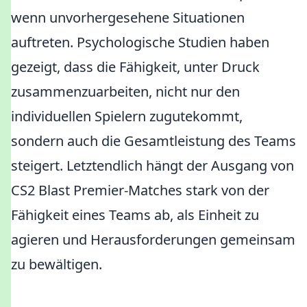
wenn unvorhergesehene Situationen
auftreten. Psychologische Studien haben
gezeigt, dass die Fähigkeit, unter Druck
zusammenzuarbeiten, nicht nur den
individuellen Spielern zugutekommt,
sondern auch die Gesamtleistung des Teams
steigert. Letztendlich hängt der Ausgang von
CS2 Blast Premier-Matches stark von der
Fähigkeit eines Teams ab, als Einheit zu
agieren und Herausforderungen gemeinsam
zu bewältigen.