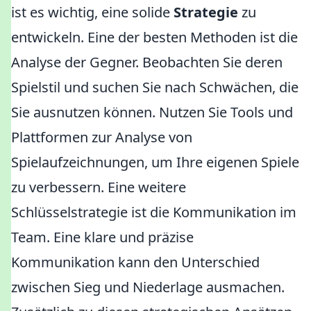
ist es wichtig, eine solide
Strategie
zu
entwickeln. Eine der besten Methoden ist die
Analyse der Gegner. Beobachten Sie deren
Spielstil und suchen Sie nach Schwächen, die
Sie ausnutzen können. Nutzen Sie Tools und
Plattformen zur Analyse von
Spielaufzeichnungen, um Ihre eigenen Spiele
zu verbessern. Eine weitere
Schlüsselstrategie ist die Kommunikation im
Team. Eine klare und präzise
Kommunikation kann den Unterschied
zwischen Sieg und Niederlage ausmachen.