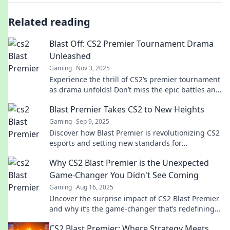
Related reading
Blast Off: CS2 Premier Tournament Drama
Unleashed
Gaming
Nov 3, 2025
Experience the thrill of CS2’s premier tournament
as drama unfolds! Don’t miss the epic battles and
shocking twists that keep fans on edge!
Blast Premier Takes CS2 to New Heights
Gaming
Sep 9, 2025
Discover how Blast Premier is revolutionizing CS2
esports and setting new standards for
competition! Don't miss the action—join the hype
Why CS2 Blast Premier is the Unexpected
now!
Game-Changer You Didn't See Coming
Gaming
Aug 16, 2025
Uncover the surprise impact of CS2 Blast Premier
and why it’s the game-changer that’s redefining
the competitive landscape!
CS2 Blast Premier: Where Strategy Meets