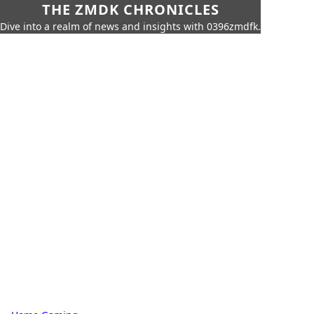
THE ZMDK CHRONICLES
Dive into a realm of news and insights with 0396zmdfk.