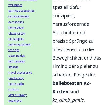
workspace
speziell dafür
gaming accessories
konzipiert,
car accessories
accessories
herausfordernde
home decor
Abschnitte und
photography
pet supplies
präzise Sprünge zu
audio equipment
integrieren, um die
tech tips
cleaning tips
Beweglichkeit und das
tech reviews
Timing der Spieler zu
lifestyle
travel accessories
schärfen. Einige der
productivity
beliebtesten KZ-
home audio
gadgets
Karten
sind
VPN & Privacy
kz_climb_panic
,
audio gear