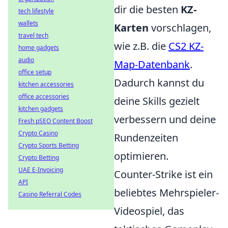
dir die besten
KZ-
tech lifestyle
wallets
Karten
vorschlagen,
travel tech
wie z.B. die
CS2 KZ-
home gadgets
audio
Map-Datenbank
.
office setup
Dadurch kannst du
kitchen accessories
office accessories
deine Skills gezielt
kitchen gadgets
verbessern und deine
Fresh pSEO Content Boost
Crypto Casino
Rundenzeiten
Crypto Sports Betting
optimieren.
Crypto Betting
UAE E-Invoicing
Counter-Strike ist ein
API
beliebtes Mehrspieler-
Casino Referral Codes
Videospiel, das