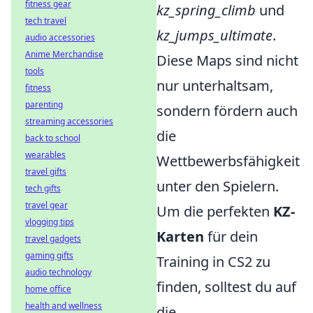
fitness gear
kz_spring_climb
und
tech travel
kz_jumps_ultimate
.
audio accessories
Anime Merchandise
Diese Maps sind nicht
tools
nur unterhaltsam,
fitness
parenting
sondern fördern auch
streaming accessories
die
back to school
wearables
Wettbewerbsfähigkeit
travel gifts
unter den Spielern.
tech gifts
travel gear
Um die perfekten
KZ-
vlogging tips
Karten
für dein
travel gadgets
gaming gifts
Training in CS2 zu
audio technology
finden, solltest du auf
home office
health and wellness
die