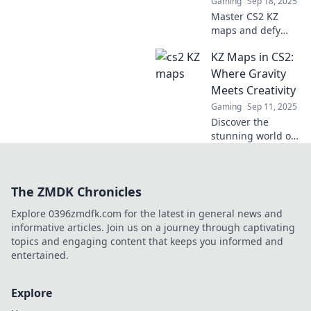
Gaming
Sep 18, 2025
Master CS2 KZ
maps and defy
gravity! Elevate
KZ Maps in CS2:
your skills and
dive into a thrilling
Where Gravity
challenge that’s
Meets Creativity
out of this world!
Gaming
Sep 11, 2025
Discover the
stunning world of
KZ Maps in CS2,
where gravity-
defying challenges
The ZMDK Chronicles
meet creative
gameplay. Elevate
Explore 0396zmdfk.com for the latest in general news and
your skills and
informative articles. Join us on a journey through captivating
explore now!
topics and engaging content that keeps you informed and
entertained.
Explore