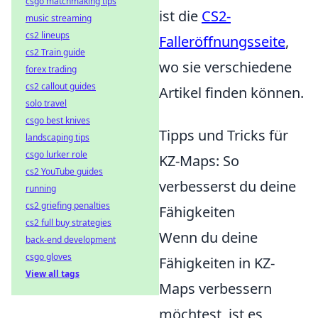
csgo matchmaking tips
ist die
CS2-
music streaming
cs2 lineups
Falleröffnungsseite
,
cs2 Train guide
wo sie verschiedene
forex trading
cs2 callout guides
Artikel finden können.
solo travel
csgo best knives
Tipps und Tricks für
landscaping tips
csgo lurker role
KZ-Maps: So
cs2 YouTube guides
verbesserst du deine
running
cs2 griefing penalties
Fähigkeiten
cs2 full buy strategies
Wenn du deine
back-end development
csgo gloves
Fähigkeiten in KZ-
View all tags
Maps verbessern
möchtest, ist es