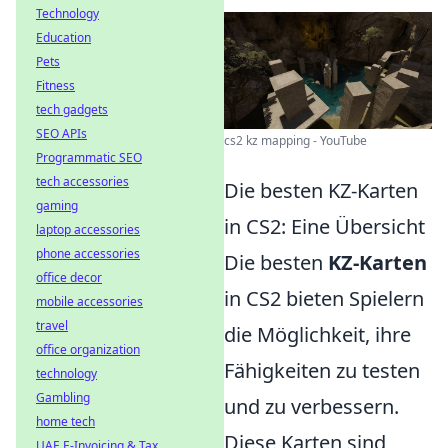
Technology
Education
Pets
Fitness
tech gadgets
SEO APIs
cs2 kz mapping - YouTube
Programmatic SEO
tech accessories
Die besten KZ-Karten
gaming
in CS2: Eine Übersicht
laptop accessories
phone accessories
Die besten
KZ-Karten
office decor
in CS2 bieten Spielern
mobile accessories
travel
die Möglichkeit, ihre
office organization
Fähigkeiten zu testen
technology
Gambling
und zu verbessern.
home tech
Diese Karten sind
UAE E-Invoicing & Tax