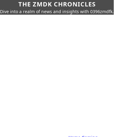
THE ZMDK CHRONICLES
Dive into a realm of news and insights with 0396zmdfk.