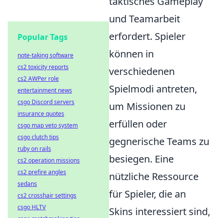
taktisches Gameplay
und Teamarbeit
erfordert. Spieler
Popular Tags
können in
note-taking software
cs2 toxicity reports
verschiedenen
cs2 AWPer role
Spielmodi antreten,
entertainment news
csgo Discord servers
um Missionen zu
insurance quotes
erfüllen oder
csgo map veto system
csgo clutch tips
gegnerische Teams zu
ruby on rails
besiegen. Eine
cs2 operation missions
cs2 prefire angles
nützliche Ressource
sedans
für Spieler, die an
cs2 crosshair settings
csgo HLTV
Skins interessiert sind,