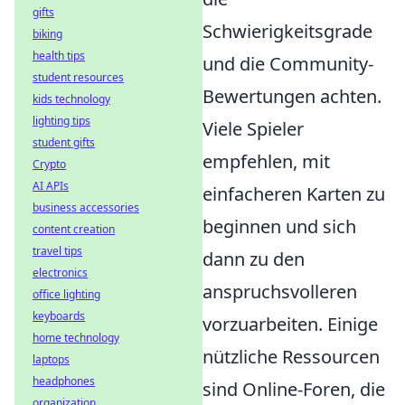
gifts
Schwierigkeitsgrade
biking
health tips
und die Community-
student resources
Bewertungen achten.
kids technology
lighting tips
Viele Spieler
student gifts
empfehlen, mit
Crypto
AI APIs
einfacheren Karten zu
business accessories
beginnen und sich
content creation
travel tips
dann zu den
electronics
anspruchsvolleren
office lighting
keyboards
vorzuarbeiten. Einige
home technology
nützliche Ressourcen
laptops
headphones
sind Online-Foren, die
organization