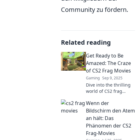
Community zu fördern.
Related reading
Get Ready to Be
Amazed: The Craze
of CS2 Frag Movies
Gaming
Sep 9, 2025
Dive into the thrilling
world of CS2 frag
movies! Discover epic
Wenn der
plays, jaw-dropping
moments, and why this
Bildschirm den Atem
craze is taking the
an hält: Das
gaming scene by
Phänomen der CS2
storm!
Frag-Movies