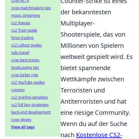
Counter-Strike ist eines
csgo HLTV
csgo matchmaking tips
der bekanntesten
music streaming
Multiplayer-
cs2 lineups
cs2 Train guide
Shooterspiele, das von
forex trading
Millionen von Spielern
cs2 callout guides
solo travel
weltweit gespielt wird. Es
csgo best knives
bietet spannende
landscaping tips
csgo lurker role
Wettkämpfe zwischen
cs2 YouTube guides
Terroristen und
running
cs2 griefing penalties
Antiterroristen und hat
cs2 full buy strategies
eine riesige Community.
back-end development
csgo gloves
Wenn du auf der Suche
View all tags
nach
Kostenlose CS2-