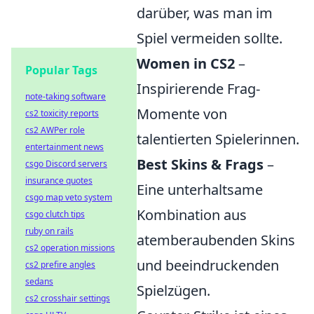
darüber, was man im
Spiel vermeiden sollte.
Women in CS2
–
Popular Tags
Inspirierende Frag-
note-taking software
Momente von
cs2 toxicity reports
cs2 AWPer role
talentierten Spielerinnen.
entertainment news
Best Skins & Frags
–
csgo Discord servers
insurance quotes
Eine unterhaltsame
csgo map veto system
Kombination aus
csgo clutch tips
ruby on rails
atemberaubenden Skins
cs2 operation missions
und beeindruckenden
cs2 prefire angles
sedans
Spielzügen.
cs2 crosshair settings