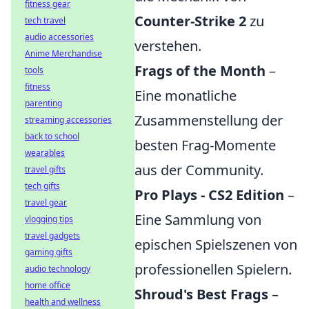
fitness gear
Counter-Strike 2
zu
tech travel
audio accessories
verstehen.
Anime Merchandise
Frags of the Month
–
tools
fitness
Eine monatliche
parenting
Zusammenstellung der
streaming accessories
back to school
besten Frag-Momente
wearables
aus der Community.
travel gifts
tech gifts
Pro Plays - CS2 Edition
–
travel gear
Eine Sammlung von
vlogging tips
travel gadgets
epischen Spielszenen von
gaming gifts
professionellen Spielern.
audio technology
home office
Shroud's Best Frags
–
health and wellness