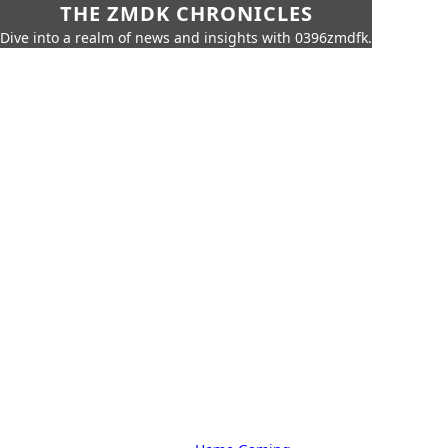
THE ZMDK CHRONICLES
Dive into a realm of news and insights with 0396zmdfk.