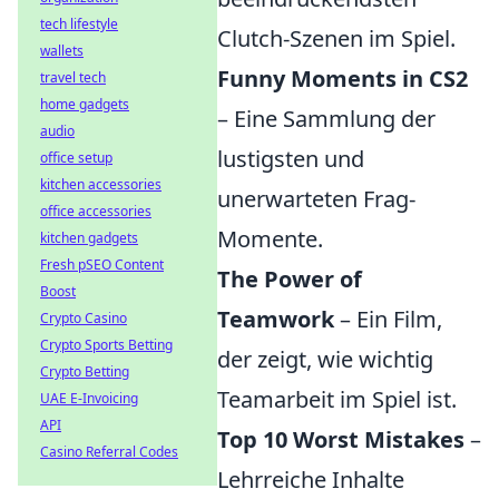
tech lifestyle
Clutch-Szenen im Spiel.
wallets
Funny Moments in CS2
travel tech
home gadgets
– Eine Sammlung der
audio
lustigsten und
office setup
kitchen accessories
unerwarteten Frag-
office accessories
Momente.
kitchen gadgets
Fresh pSEO Content
The Power of
Boost
Teamwork
– Ein Film,
Crypto Casino
Crypto Sports Betting
der zeigt, wie wichtig
Crypto Betting
Teamarbeit im Spiel ist.
UAE E-Invoicing
API
Top 10 Worst Mistakes
–
Casino Referral Codes
Lehrreiche Inhalte