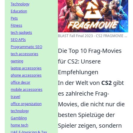
Technology
Education
Pets
Fitness
tech gadgets
BLAST Fall Final 2023 - CS2 FRAGMOVIE ...
SEO APIs
Programmatic SEO
Die Top 10 Frag-Movies
tech accessories
für CS2: Unsere
gaming
laptop accessories
Empfehlungen
phone accessories
In der Welt von
CS2
gibt
office decor
mobile accessories
es zahlreiche Frag-
travel
Movies, die nicht nur die
office organization
technology
besten Spielzüge der
Gambling
Spieler zeigen, sondern
home tech
UAE E-Invoicing & Tax