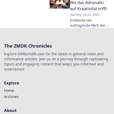
Kombis und epischen
Wo das Adrenalin
Szenen begeistern!
auf Kreativität trifft
Gaming
Jul 25, 2025
Entdecke die
aufregende Welt der
Frag-Movies für CS2:
Adrenalin, Kreativität
und epische Momente
The ZMDK Chronicles
warten auf dich!
Explore 0396zmdfk.com for the latest in general news and
informative articles. Join us on a journey through captivating
topics and engaging content that keeps you informed and
entertained.
Explore
Home
Archives
About