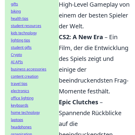
High-Level Gameplay von
gifts
biking
einem der besten Spieler
health tips
der Welt.
student resources
kids technology
CS2: A New Era
– Ein
lighting tips
Film, der die Entwicklung
student gifts
Crypto
des Spiels zeigt und
AI APIs
einige der
business accessories
content creation
beeindruckendsten Frag-
travel tips
Momente festhält.
electronics
office lighting
Epic Clutches
–
keyboards
Spannende Rückblicke
home technology
laptops
auf die
headphones
beeindruckendsten
organization