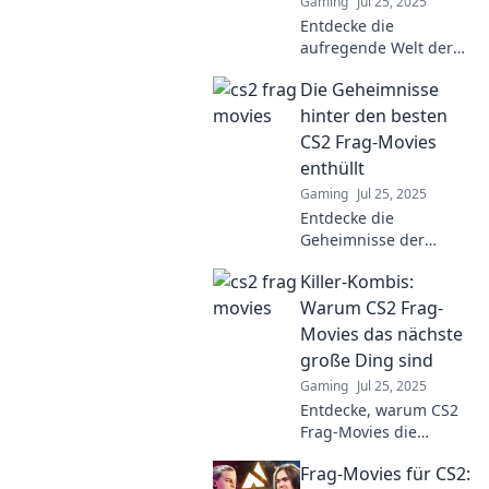
Gaming
Jul 25, 2025
Entdecke die
aufregende Welt der
CS2 Frag-Movies!
Die Geheimnisse
Atemberaubende
Spielmomente, die
hinter den besten
dich fesseln – verpasse
CS2 Frag-Movies
nicht die besten Clips!
enthüllt
Gaming
Jul 25, 2025
Entdecke die
Geheimnisse der
besten CS2 Frag-
Killer-Kombis:
Movies und erfahre,
was sie so
Warum CS2 Frag-
unwiderstehlich macht
Movies das nächste
– lass dich inspirieren!
große Ding sind
Gaming
Jul 25, 2025
Entdecke, warum CS2
Frag-Movies die
Gaming-Welt erobern!
Frag-Movies für CS2:
Lass dich von Killer-