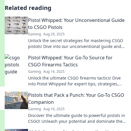
Related reading
Pistol Whipped: Your Unconventional Guide
to CSGO Pistols
Gaming
Aug 29, 2025
Unlock the secret strategies for mastering CSGO
pistols! Dive into our unconventional guide and
dominate your next match.
Pistol Whipped: Your Go-To Source for
CSGO Firearms Tactics
Gaming
Aug 16, 2025
Unlock the ultimate CSGO firearms tactics! Dive
into Pistol Whipped for expert tips, strategies,
and game-changing secrets to dominate your
Pistols that Pack a Punch: Your Go-To CSGO
matches!
Companion
Gaming
Aug 16, 2025
Discover the ultimate guide to powerful pistols in
CSGO! Unleash your potential and dominate the
game with our top picks and expert tips.