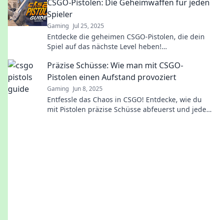
CSGO-Pistolen: Die Geheimwaffen für jeden
Spieler
Gaming
Jul 25, 2025
Entdecke die geheimen CSGO-Pistolen, die dein
Spiel auf das nächste Level heben!
Unverzichtbare Tipps und Tricks für jeden
Präzise Schüsse: Wie man mit CSGO-
Spieler!
Pistolen einen Aufstand provoziert
Gaming
Jun 8, 2025
Entfessle das Chaos in CSGO! Entdecke, wie du
mit Pistolen präzise Schüsse abfeuerst und jeden
Aufstand meisterhaft provozierst.