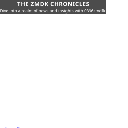
THE ZMDK CHRONICLES
Dive into a realm of news and insights with 0396zmdfk.