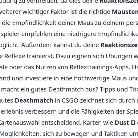
dung zu vermeiden, da dies deine
Reaktionsze
weiterer wichtiger Faktor ist die richtige
Maustem
 die Empfindlichkeit deiner Maus zu deinem persön
ispieler empfehlen eine niedrigere Empfindlichk
glicht. Außerdem kannst du deine
Reaktionsze
e Reflexe trainierst. Dazu eignen sich Übungen w
ale oder das Nutzen von Reflextrainings-Apps. H
and und investiere in eine hochwertige Maus un
macht ein gutes Deathmatch aus? Tipps und Tri
gutes
Deathmatch
in CSGO zeichnet sich durch 
lerlebnis verbessern und die Fähigkeiten der Spie
Kartenauswahl entscheidend. Karten wie
Dust II
Möglichkeiten, sich zu bewegen und Taktiken um