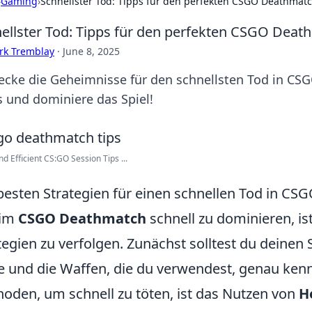
›
Gaming
›
Schnellster Tod: Tipps für den perfekten CSGO Deathmatc
ellster Tod: Tipps für den perfekten CSGO Deat
rk Tremblay
·
June 8, 2025
ecke die Geheimnisse für den schnellsten Tod in CS
s und dominiere das Spiel!
nd Efficient CS:GO Session Tips ...
besten Strategien für einen schnellen Tod in C
im
CSGO Deathmatch
schnell zu dominieren, ist
tegien zu verfolgen. Zunächst solltest du deinen 
e und die Waffen, die du verwendest, genau kenns
oden, um schnell zu töten, ist das Nutzen von
H