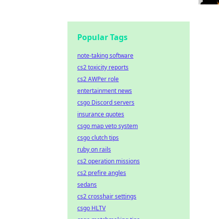
Popular Tags
note-taking software
cs2 toxicity reports
cs2 AWPer role
entertainment news
csgo Discord servers
insurance quotes
csgo map veto system
csgo clutch tips
ruby on rails
cs2 operation missions
cs2 prefire angles
sedans
cs2 crosshair settings
csgo HLTV