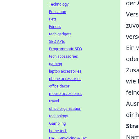
der
Technology
Education
Vers
Pets
zuvo
Fitness
tech gadgets
vers
SEO APIs
Ein 
Programmatic SEO
tech accessories
oder
gaming
Zusa
laptop accessories
phone accessories
wie
office decor
fein
mobile accessories
travel
Ausr
office organization
dir 
technology
Gambling
Str
home tech
Nam
UAE E-Invoicing & Tax