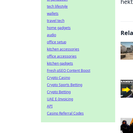
hekt
tech lifestyle
wallets
travel tech
home gadgets
Rel
audio
office setup
kitchen accessories
office accessories
kitchen gadgets
Fresh pSEO Content Boost
Crypto Casino
Crypto Sports Betting
Crypto Betting
UAE E-Invoicing
API
Casino Referral Codes