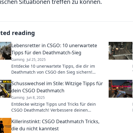
ischen Situationen treffen zu können.
ated reading
Lebensretter in CSGO: 10 unerwartete
Tipps für den Deathmatch-Sieg
Gaming
Jul 25, 2025
Entdecke 10 unerwartete Tipps, die dir im
Deathmatch von CSGO den Sieg sichern!
Perfektioniere dein Spiel und werde zum
Schusswechsel im Stile: Witzige Tipps für
Lebensretter!
dein CSGO Deathmatch
Gaming
Jun 8, 2025
Entdecke witzige Tipps und Tricks für dein
CSGO Deathmatch! Verbessere deinen
Schusswechsel und dominiere das Spiel mit
Killerinstinkt: CSGO Deathmatch Tricks,
Stil!
die du nicht kanntest