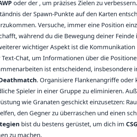
AWP
oder der
, um präzises Zielen zu verbesser
tändnis der Spawn-Punkte auf den Karten entsc
rzukommen. Versuche, immer eine Position einzu
chafft, während du die Bewegung deiner Feinde 
weiterer wichtiger Aspekt ist die Kommunikatio
 Text-Chat, um Informationen über die Position
mmenarbeiten ist entscheidend, insbesondere i
Deathmatch
. Organisiere Flankenangriffe oder 
dliche Spieler in einer Gruppe zu eliminieren. Auß
üstung wie Granaten geschickt einzusetzen: Ra
helfen, den Gegner zu überraschen und einen schne
ategien
bist du bestens gerüstet, um dich im
CS
en zu machen.