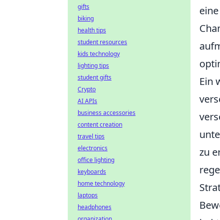
gifts
eine
biking
Chan
health tips
student resources
aufm
kids technology
opti
lighting tips
student gifts
Ein 
Crypto
vers
AI APIs
business accessories
vers
content creation
unte
travel tips
electronics
zu e
office lighting
rege
keyboards
home technology
Stra
laptops
Bewe
headphones
organization