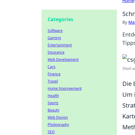
Home
Schn
Categories
By
Ma
Software
Entd
Gaming
Tipp
Entertainment
Insurance
Web Development
Cars
Short a
Finance
Travel
Die 
Home Improvement
Um 
Health
Sports
Stra
Beauty
Kart
Web Design
Photography
Meth
SEO