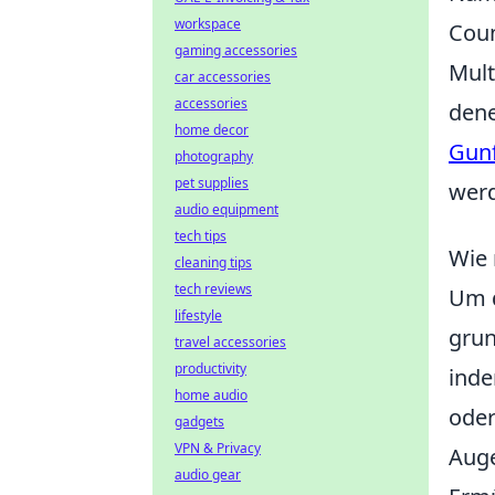
workspace
Coun
gaming accessories
Mult
car accessories
accessories
dene
home decor
Gunf
photography
pet supplies
wer
audio equipment
tech tips
Wie 
cleaning tips
tech reviews
Um 
lifestyle
grun
travel accessories
productivity
inde
home audio
oder
gadgets
VPN & Privacy
Auge
audio gear