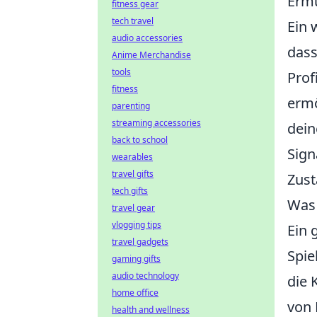
Ermü
fitness gear
tech travel
Ein 
audio accessories
dass
Anime Merchandise
tools
Prof
fitness
ermö
parenting
streaming accessories
dein
back to school
Sign
wearables
travel gifts
Zust
tech gifts
Was 
travel gear
vlogging tips
Ein 
travel gadgets
Spie
gaming gifts
audio technology
die 
home office
von 
health and wellness