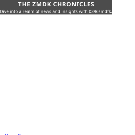
THE ZMDK CHRONICLES
Dive into a realm of news and insights with 0396zmdfk.