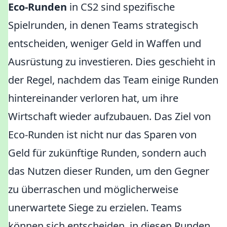
Eco-Runden
in CS2 sind spezifische
Spielrunden, in denen Teams strategisch
entscheiden, weniger Geld in Waffen und
Ausrüstung zu investieren. Dies geschieht in
der Regel, nachdem das Team einige Runden
hintereinander verloren hat, um ihre
Wirtschaft wieder aufzubauen. Das Ziel von
Eco-Runden ist nicht nur das Sparen von
Geld für zukünftige Runden, sondern auch
das Nutzen dieser Runden, um den Gegner
zu überraschen und möglicherweise
unerwartete Siege zu erzielen. Teams
können sich entscheiden, in diesen Runden