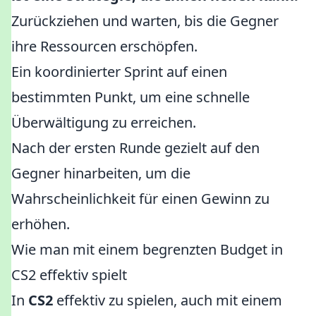
Zurückziehen und warten, bis die Gegner
ihre Ressourcen erschöpfen.
Ein koordinierter Sprint auf einen
bestimmten Punkt, um eine schnelle
Überwältigung zu erreichen.
Nach der ersten Runde gezielt auf den
Gegner hinarbeiten, um die
Wahrscheinlichkeit für einen Gewinn zu
erhöhen.
Wie man mit einem begrenzten Budget in
CS2 effektiv spielt
In
CS2
effektiv zu spielen, auch mit einem