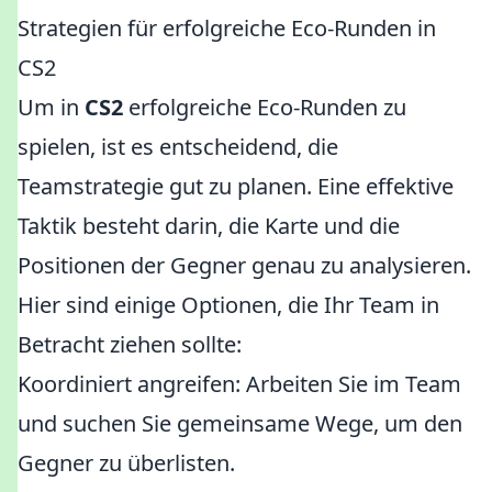
Strategien für erfolgreiche Eco-Runden in
CS2
Um in
CS2
erfolgreiche Eco-Runden zu
spielen, ist es entscheidend, die
Teamstrategie gut zu planen. Eine effektive
Taktik besteht darin, die Karte und die
Positionen der Gegner genau zu analysieren.
Hier sind einige Optionen, die Ihr Team in
Betracht ziehen sollte:
Koordiniert angreifen: Arbeiten Sie im Team
und suchen Sie gemeinsame Wege, um den
Gegner zu überlisten.