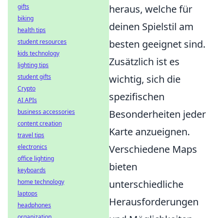
gifts
heraus, welche für
biking
deinen Spielstil am
health tips
student resources
besten geeignet sind.
kids technology
Zusätzlich ist es
lighting tips
student gifts
wichtig, sich die
Crypto
spezifischen
AI APIs
business accessories
Besonderheiten jeder
content creation
Karte anzueignen.
travel tips
electronics
Verschiedene Maps
office lighting
bieten
keyboards
home technology
unterschiedliche
laptops
Herausforderungen
headphones
organization