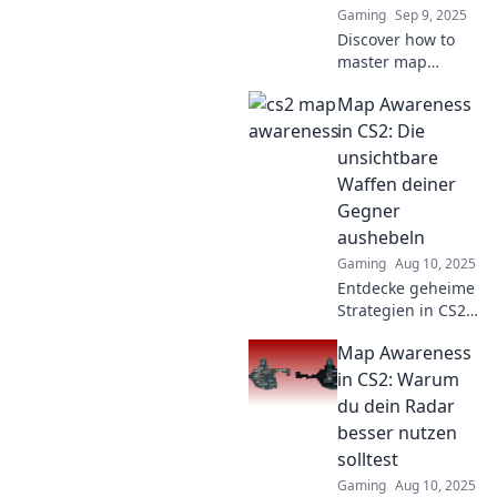
Gaming
Sep 9, 2025
Discover how to
master map
awareness in CS2
Map Awareness
and elevate your
gameplay to the
in CS2: Die
next level. Don't
unsichtbare
miss out on these
Waffen deiner
game-changing
Gegner
strategies!
aushebeln
Gaming
Aug 10, 2025
Entdecke geheime
Strategien in CS2,
um die
Map Awareness
unsichtbaren
Waffen deiner
in CS2: Warum
Gegner
du dein Radar
auszuschalten und
besser nutzen
deinen Vorteil im
solltest
Spiel zu
Gaming
Aug 10, 2025
maximieren!