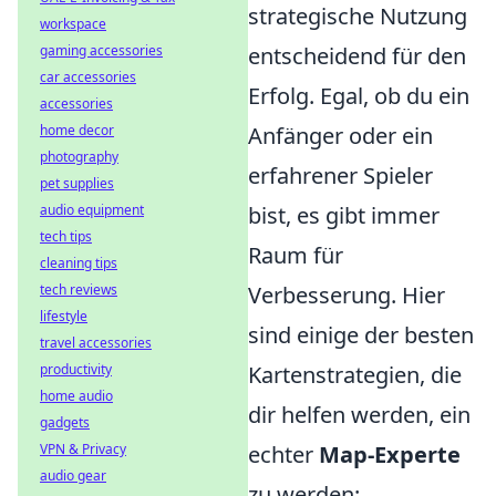
strategische Nutzung
workspace
gaming accessories
entscheidend für den
car accessories
Erfolg. Egal, ob du ein
accessories
home decor
Anfänger oder ein
photography
erfahrener Spieler
pet supplies
audio equipment
bist, es gibt immer
tech tips
Raum für
cleaning tips
tech reviews
Verbesserung. Hier
lifestyle
sind einige der besten
travel accessories
productivity
Kartenstrategien, die
home audio
dir helfen werden, ein
gadgets
VPN & Privacy
echter
Map-Experte
audio gear
zu werden: