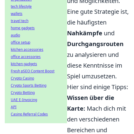
und Möglichkeiten.
tech lifestyle
Eine gute Strategie ist,
wallets
travel tech
die häufigsten
home gadgets
Nahkämpfe
und
audio
office setup
Durchgangsrouten
kitchen accessories
zu analysieren und
office accessories
kitchen gadgets
diese Kenntnisse im
Fresh pSEO Content Boost
Spiel umzusetzen.
Crypto Casino
Crypto Sports Betting
Hier sind einige Tipps:
Crypto Betting
Wissen über die
UAE E-Invoicing
API
Karte:
Mach dich mit
Casino Referral Codes
den verschiedenen
Bereichen und