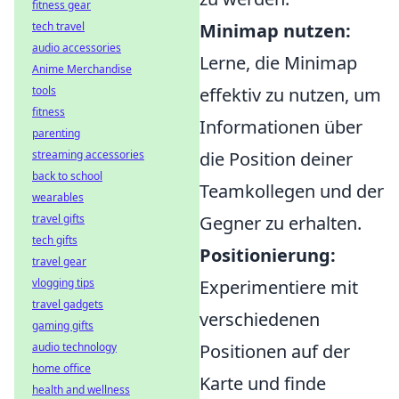
fitness gear
tech travel
Minimap nutzen:
audio accessories
Lerne, die Minimap
Anime Merchandise
tools
effektiv zu nutzen, um
fitness
Informationen über
parenting
streaming accessories
die Position deiner
back to school
Teamkollegen und der
wearables
travel gifts
Gegner zu erhalten.
tech gifts
Positionierung:
travel gear
vlogging tips
Experimentiere mit
travel gadgets
verschiedenen
gaming gifts
audio technology
Positionen auf der
home office
Karte und finde
health and wellness