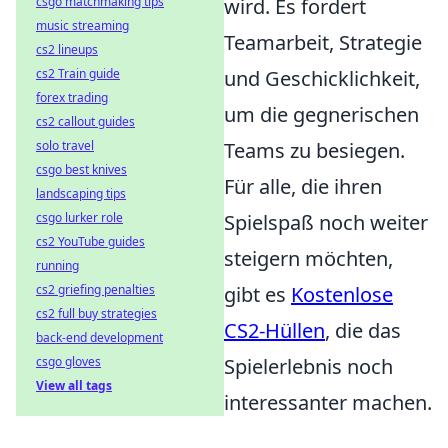
csgo matchmaking tips
wird. Es fordert
music streaming
Teamarbeit, Strategie
cs2 lineups
cs2 Train guide
und Geschicklichkeit,
forex trading
um die gegnerischen
cs2 callout guides
solo travel
Teams zu besiegen.
csgo best knives
Für alle, die ihren
landscaping tips
csgo lurker role
Spielspaß noch weiter
cs2 YouTube guides
steigern möchten,
running
cs2 griefing penalties
gibt es
Kostenlose
cs2 full buy strategies
CS2-Hüllen
, die das
back-end development
csgo gloves
Spielerlebnis noch
View all tags
interessanter machen.