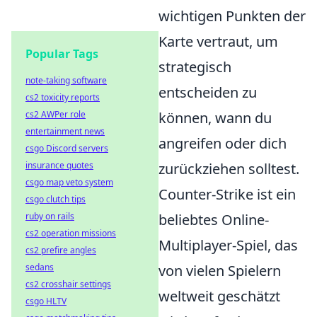
wichtigen Punkten der
Karte vertraut, um
Popular Tags
strategisch
note-taking software
entscheiden zu
cs2 toxicity reports
cs2 AWPer role
können, wann du
entertainment news
angreifen oder dich
csgo Discord servers
insurance quotes
zurückziehen solltest.
csgo map veto system
Counter-Strike ist ein
csgo clutch tips
ruby on rails
beliebtes Online-
cs2 operation missions
Multiplayer-Spiel, das
cs2 prefire angles
sedans
von vielen Spielern
cs2 crosshair settings
weltweit geschätzt
csgo HLTV