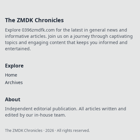
Superkraft der
Kartenkenntnis in
CS2 und hebe dein
The ZMDK Chronicles
Spielniveau auf
ein neues Level!
Explore 0396zmdfk.com for the latest in general news and
informative articles. Join us on a journey through captivating
topics and engaging content that keeps you informed and
entertained.
Explore
Home
Archives
About
Independent editorial publication. All articles written and
edited by our in-house team.
The ZMDK Chronicles
·
2026
· All rights reserved.