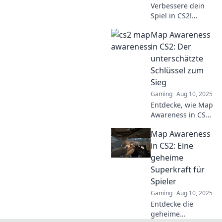
Verbessere dein
Spiel in CS2!
Entdecke, wie du
Map Awareness
dein Radar effektiv
nutzen kannst, um
in CS2: Der
entscheidende
unterschätzte
Vorteile zu
Schlüssel zum
gewinnen.
Sieg
Gaming
Aug 10, 2025
Entdecke, wie Map
Awareness in CS2
der geheime
Map Awareness
Schlüssel zu
deinem Sieg sein
in CS2: Eine
kann! Verbessere
geheime
dein Spiel und
Superkraft für
dominiere die
Spieler
Gegner!
Gaming
Aug 10, 2025
Entdecke die
geheime