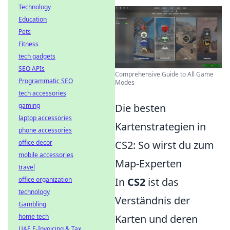
Technology
Education
Pets
Fitness
tech gadgets
SEO APIs
Comprehensive Guide to All Game
Programmatic SEO
Modes
tech accessories
gaming
Die besten
laptop accessories
Kartenstrategien in
phone accessories
office decor
CS2: So wirst du zum
mobile accessories
Map-Experten
travel
office organization
In
CS2
ist das
technology
Verständnis der
Gambling
home tech
Karten und deren
UAE E-Invoicing & Tax