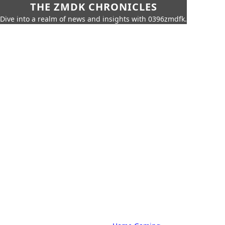
THE ZMDK CHRONICLES
Dive into a realm of news and insights with 0396zmdfk.