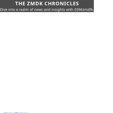
THE ZMDK CHRONICLES
Dive into a realm of news and insights with 0396zmdfk.