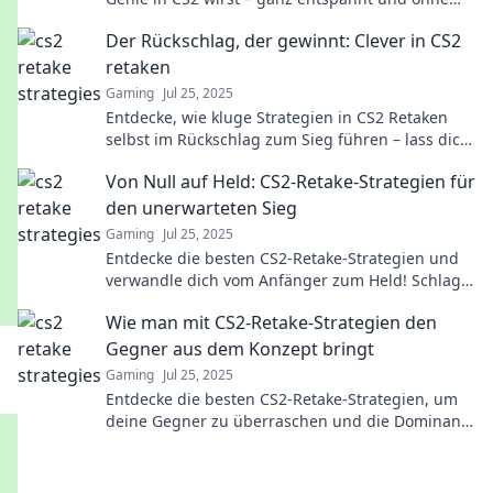
Druck! Tipps und Tricks für deinen Erfolg!
Der Rückschlag, der gewinnt: Clever in CS2
retaken
Gaming
Jul 25, 2025
Entdecke, wie kluge Strategien in CS2 Retaken
selbst im Rückschlag zum Sieg führen – lass dich
inspirieren und verbessere dein Spiel!
Von Null auf Held: CS2-Retake-Strategien für
den unerwarteten Sieg
Gaming
Jul 25, 2025
Entdecke die besten CS2-Retake-Strategien und
verwandle dich vom Anfänger zum Held! Schlage
deine Gegner mit unerwarteten Taktiken!
Wie man mit CS2-Retake-Strategien den
Gegner aus dem Konzept bringt
Gaming
Jul 25, 2025
Entdecke die besten CS2-Retake-Strategien, um
deine Gegner zu überraschen und die Dominanz
im Spiel zu übernehmen! Tipps und Tricks warten
auf dich!