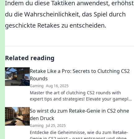
Indem du diese Taktiken anwendest, erhöhst
du die Wahrscheinlichkeit, das Spiel durch
geschickte Retakes zu entscheiden.
Related reading
Retake Like a Pro: Secrets to Clutching CS2
Rounds
Gaming
Aug 16, 2025
Master the art of clutching CS2 rounds with
expert tips and strategies! Elevate your gameplay
and dominate the competition like a pro.
So wirst du zum Retake-Genie in CS2 ohne
den Druck
Gaming
Jul 25, 2025
Entdecke die Geheimnisse, wie du zum Retake-
Genie in CS2 wirst – ganz entspannt und ohne